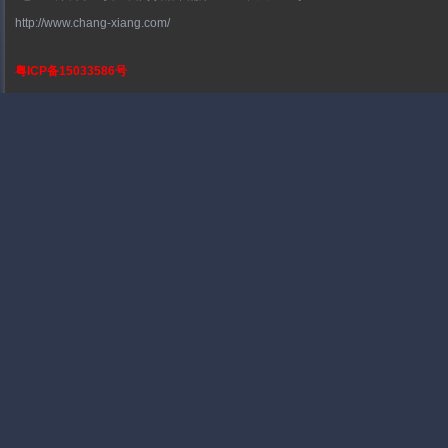
http://www.chang-xiang.com/
粤ICP备15033586号